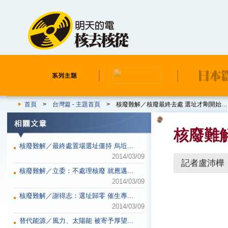
首頁
>
台灣篇 - 主題首頁
> 核廢難解／核廢最終去處 選址才剛開始…
核廢難
核廢難解／最終處置場選址僵持 烏坵...
2014/03/09
記者盧沛樺
核廢難解／立委：不處理核廢 就應邁...
2014/03/09
核廢難解／謝得志：選址歸零 催生專...
2014/03/09
替代能源／風力、太陽能 被寄予厚望...