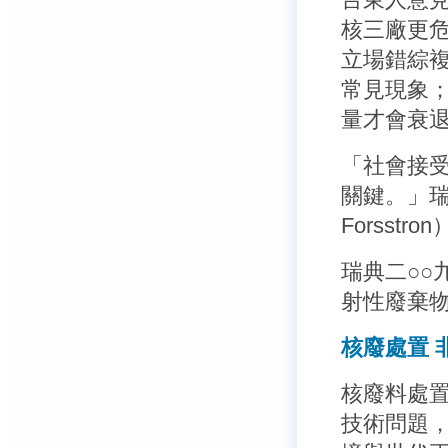
核三廠更
立場錯綜複
常見現象；
量才會衰
「社會接
關鍵。」瑞
Forsst
瑞典二○○
射性廢棄物
核廢處置 
核廢料處
技術問題