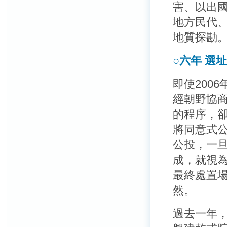
害、以出
地方民代
地質探勘
○六年 選
即使200
經朝野協
的程序，
將同意式
公投，一
成，就視
最終處置
然。
過去一年