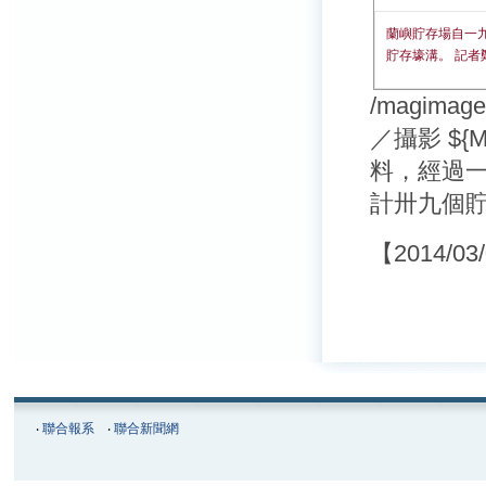
蘭嶼貯存場自一
貯存壕溝。 記者
/magimag
／攝影 $
料，經過
計卅九個貯
【2014/03
‧
聯合報系
‧
聯合新聞網