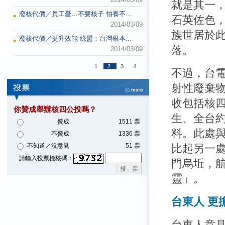
就是其一
廢核代價／員工憂…不要核子 怕養不...
石英佐色
2014/03/09
族世居於
廢核代價／提升效能 綠盟：台灣根本...
落。
2014/03/09
1
2
3
4
不過，台
射性廢棄
收包括核
你贊成舉辦核四公投嗎？
生、全台約
贊成
1511 票
料。此處
不贊成
1336 票
不知道／沒意見
51 票
比起另一
請輸入投票檢核碼：
門烏坵，航
靈」。
台東人 更
台東人意