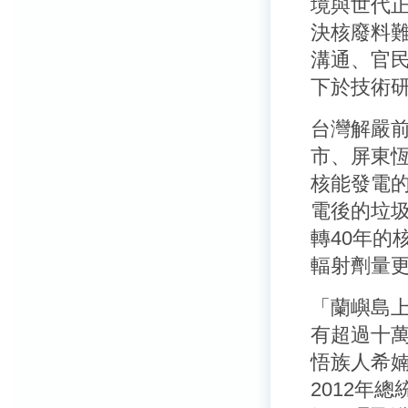
境與世代
決核廢料
溝通、官
下於技術
台灣解嚴
市、屏東
核能發電
電後的垃
轉40年的
輻射劑量
「蘭嶼島上
有超過十
悟族人希
2012年