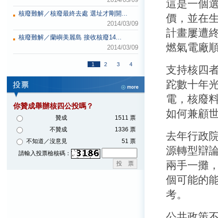
這是一個
核廢難解／核廢最終去處 選址才剛開...
價，並在
2014/03/09
計畫屢遭
核廢難解／蘭嶼美麗島 接收核廢14...
燃氣電廠
2014/03/09
1
2
3
4
支持核四
跎數十年
電，核廢
你贊成舉辦核四公投嗎？
如何兼顧
贊成
1511 票
不贊成
1336 票
去年行政
不知道／沒意見
51 票
源轉型辯
請輸入投票檢核碼：
兩手一攤
個可能的
考。
公共政策