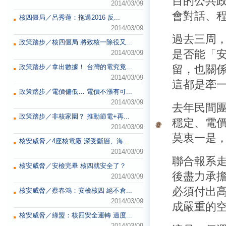
目的公共
2014/03/09
會對話、
核四僵局／呂秀蓮：拖過2016 反...
2014/03/09
過去三周
政策踏步／核四僵局 將致核一除役又...
是否能「
2014/03/09
政策踏步／拿出數據！ 台灣的電究竟...
留，也關
2014/03/09
這都是牽
政策踏步／電價偏低… 電價不漲有可...
2014/03/09
去年民間團
政策踏步／非核家園？ 推動節電+再...
穩定、電
2014/03/09
莫衷一是
核安威脅／4座核電廠 深受斷層、海...
2014/03/09
聯合報系
核安威脅／安檢完畢 核四就安全了？
後盡力承
2014/03/09
必須付出
核安威脅／蔡春鴻：安檢核四 絕不倉...
2014/03/09
成嚴重的
核安威脅／綠盟：核四安全運轉 過度...
2014/03/09