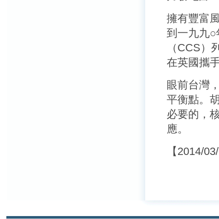
擁有豐富風
到一九九○
（CCS）
在英國攜
眼前台灣
平衡點。
必要的，
應。
【2014/03