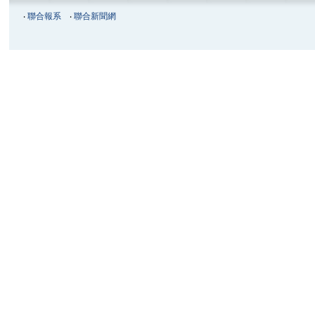
‧
聯合報系
‧
聯合新聞網